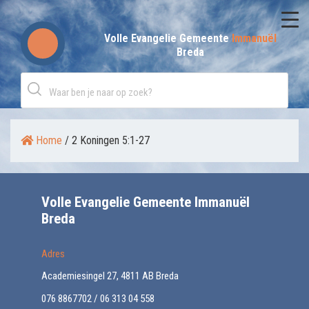
Skip
to
Volle Evangelie Gemeente
Immanuël
Breda
content
Home
/
2 Koningen 5:1-27
Volle Evangelie Gemeente Immanuël
Breda
Adres
Academiesingel 27, 4811 AB Breda
076 8867702 / 06 313 04 558