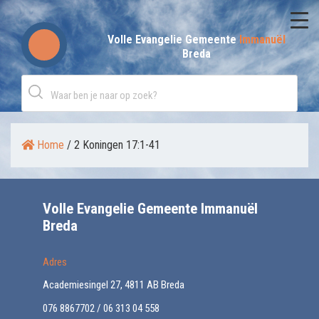
Skip
to
Volle Evangelie Gemeente
Immanuël
Breda
content
Home
/
2 Koningen 17:1-41
Volle Evangelie Gemeente Immanuël
Breda
Adres
Academiesingel 27, 4811 AB Breda
076 8867702 / 06 313 04 558