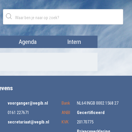
Agenda
Intern
evens
voorganger@vegib.nl
Bank
NL64 INGB 0002 1568 27
0161 227671
ANBI
Gecertificeerd
secretariaat@vegib.nl
KVK
20170775
Privacyverklaring