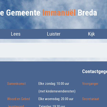
lie Gemeente
Immanuël
Breda
Lees
Luister
Kijk
Contactgeg
Samenkomst
Elke zondag: 10.00 uur
Voorganger
(met kindernevendiensten)
Woord en Gebed
Elke woensdag: 20.00 uur
Secretariaat
Jeugdavond
Zaterdag: 19.30 uur