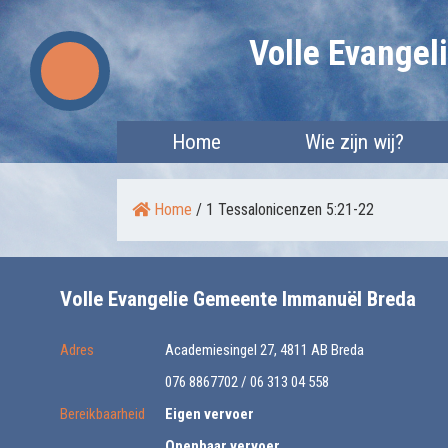
Skip
Volle Evange
to
content
Home
Wie zijn wij?
Home
/
1 Tessalonicenzen 5:21-22
Volle Evangelie Gemeente Immanuël Breda
Adres
Academiesingel 27, 4811 AB Breda
076 8867702 / 06 313 04 558
Bereikbaarheid
Eigen vervoer
Openbaar vervoer