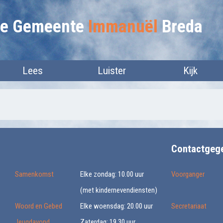
lie Gemeente
Immanuël
Breda
Lees
Luister
Kijk
Contactgeg
Samenkomst
Elke zondag: 10.00 uur
Voorganger
(met kindernevendiensten)
Woord en Gebed
Elke woensdag: 20.00 uur
Secretariaat
Jeugdavond
Zaterdag: 19.30 uur