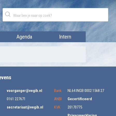
Agenda
Intern
evens
voorganger@vegib.nl
Bank
NL64 INGB 0002 1568 27
0161 227671
ANBI
Gecertificeerd
secretariaat@vegib.nl
KVK
20170775
Privacyverklaring