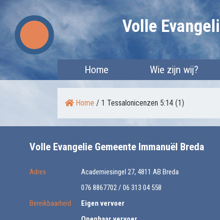
Skip
Volle Evange
to
content
Home
Wie zijn wij?
Home
/
1 Tessalonicenzen 5:14 (1)
Volle Evangelie Gemeente Immanuël Breda
Adres
Academiesingel 27, 4811 AB Breda
076 8867702 / 06 313 04 558
Bereikbaarheid
Eigen vervoer
Openbaar vervoer