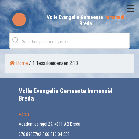
Skip
to
Volle Evangelie Gemeente
Immanuël
Breda
content
Home
/
1 Tessalonicenzen 2:13
Volle Evangelie Gemeente Immanuël
Breda
Adres
Academiesingel 27, 4811 AB Breda
076 8867702 / 06 313 04 558