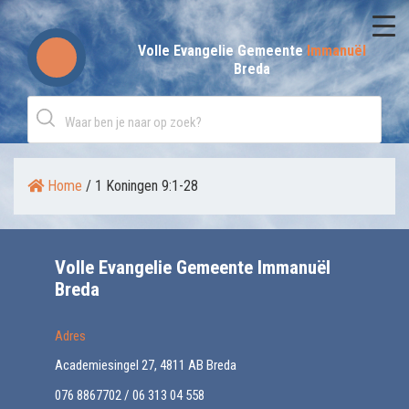
Skip
to
Volle Evangelie Gemeente
Immanuël
Breda
content
Home
/
1 Koningen 9:1-28
Volle Evangelie Gemeente Immanuël
Breda
Adres
Academiesingel 27, 4811 AB Breda
076 8867702 / 06 313 04 558