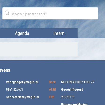
Agenda
Intern
evens
voorganger@vegib.nl
Bank
NL64 INGB 0002 1568 27
0161 227671
ANBI
Gecertificeerd
secretariaat@vegib.nl
KVK
20170775
Privacyverklaring