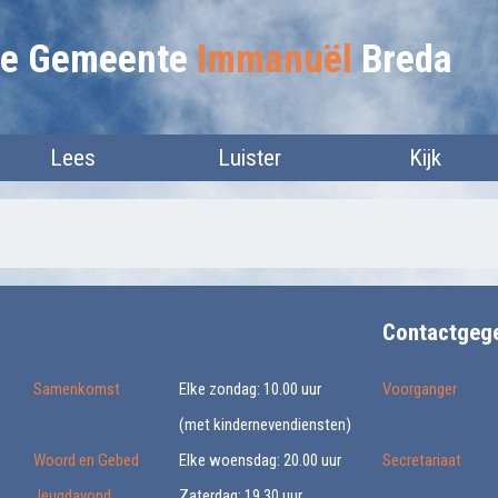
lie Gemeente
Immanuël
Breda
Lees
Luister
Kijk
Contactgeg
Samenkomst
Elke zondag: 10.00 uur
Voorganger
(met kindernevendiensten)
Woord en Gebed
Elke woensdag: 20.00 uur
Secretariaat
Jeugdavond
Zaterdag: 19.30 uur