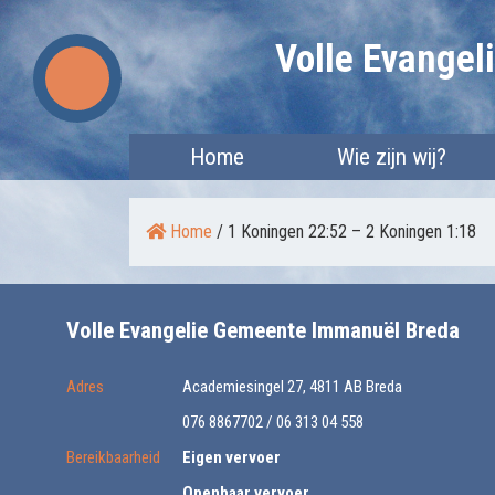
Skip
Volle Evange
to
content
Home
Wie zijn wij?
Home
/
1 Koningen 22:52 – 2 Koningen 1:18
Volle Evangelie Gemeente Immanuël Breda
Adres
Academiesingel 27, 4811 AB Breda
076 8867702 / 06 313 04 558
Bereikbaarheid
Eigen vervoer
Openbaar vervoer