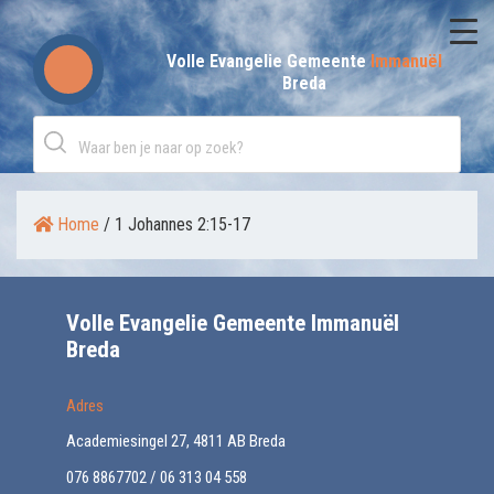
Skip
to
Volle Evangelie Gemeente
Immanuël
Breda
content
Home
/
1 Johannes 2:15-17
Volle Evangelie Gemeente Immanuël
Breda
Adres
Academiesingel 27, 4811 AB Breda
076 8867702 / 06 313 04 558